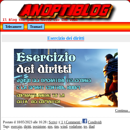
Il Blog che guarda tutto cio che vede
Telecamere
Tramaci
Esercizio dei diritti
Continua..
Postato il 18/05/2023 alle 16:28
Scrivi
( 1 ) Commenti
Condividi
|
|
|
Tags:
eserczio
,
diritti
,
posizione
,
gps
,
tim
,
wind
,
vodafone
,
tre
,
iliad