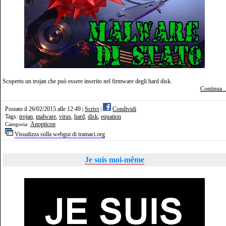
Scoperto un trojan che può essere inserito nel firmware degli hard disk.
Continua..
Postato il 26/02/2015 alle 12:49
Scrivi
Condividi
|
|
Tags:
trojan
,
malware
,
virus
,
hard
,
disk
,
equation
Anopticon
Categoria:
Visualizza sulla webgui di tramaci.org
Je suis moi-même