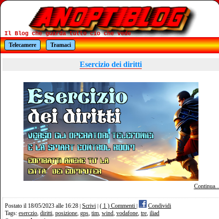
Il Blog che guarda tutto cio che vede
Telecamere
Tramaci
Esercizio dei diritti
Continua..
Postato il 18/05/2023 alle 16:28
Scrivi
( 1 ) Commenti
Condividi
|
|
|
Tags:
eserczio
,
diritti
,
posizione
,
gps
,
tim
,
wind
,
vodafone
,
tre
,
iliad