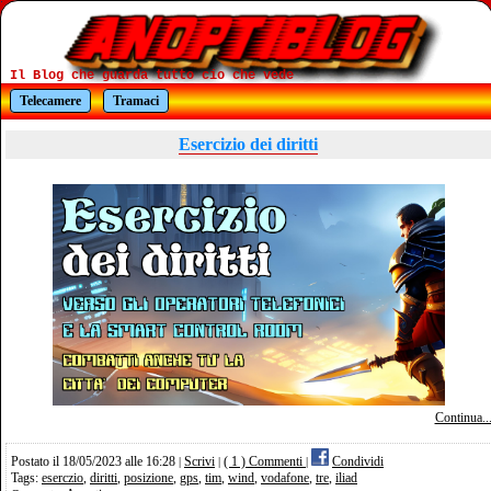
Il Blog che guarda tutto cio che vede
Telecamere
Tramaci
Esercizio dei diritti
Continua..
Postato il 18/05/2023 alle 16:28
Scrivi
( 1 ) Commenti
Condividi
|
|
|
Tags:
eserczio
,
diritti
,
posizione
,
gps
,
tim
,
wind
,
vodafone
,
tre
,
iliad