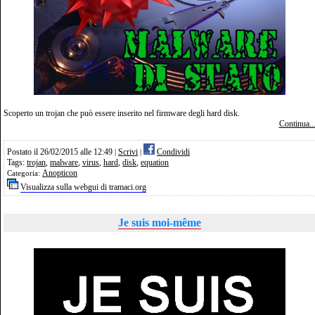
Scoperto un trojan che può essere inserito nel firmware degli hard disk.
Continua..
Postato il 26/02/2015 alle 12:49
Scrivi
Condividi
|
|
Tags:
trojan
,
malware
,
virus
,
hard
,
disk
,
equation
Anopticon
Categoria:
Visualizza sulla webgui di tramaci.org
Je suis moi-même