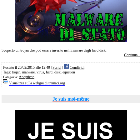
Scoperto un trojan che può essere inserito nel firmware degli hard disk.
Continua..
Postato il 26/02/2015 alle 12:49
Scrivi
Condividi
|
|
Tags:
trojan
,
malware
,
virus
,
hard
,
disk
,
equation
Anopticon
Categoria:
Visualizza sulla webgui di tramaci.org
Je suis moi-même