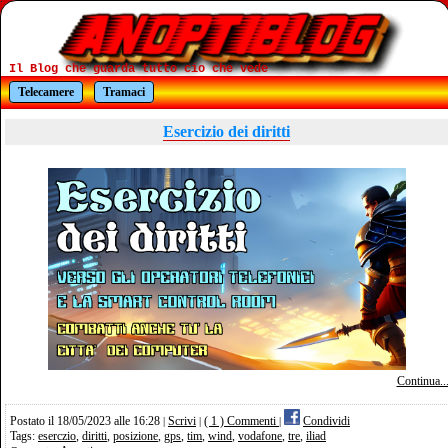
Il Blog che guarda tutto cio che vede
Telecamere
Tramaci
Esercizio dei diritti
Continua..
Postato il 18/05/2023 alle 16:28
Scrivi
( 1 ) Commenti
Condividi
|
|
|
Tags:
eserczio
,
diritti
,
posizione
,
gps
,
tim
,
wind
,
vodafone
,
tre
,
iliad