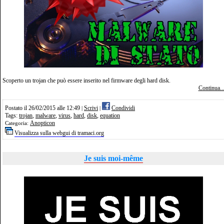
Scoperto un trojan che può essere inserito nel firmware degli hard disk.
Continua..
Postato il 26/02/2015 alle 12:49
Scrivi
Condividi
|
|
Tags:
trojan
,
malware
,
virus
,
hard
,
disk
,
equation
Anopticon
Categoria:
Visualizza sulla webgui di tramaci.org
Je suis moi-même