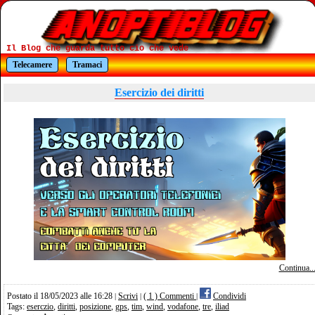
Il Blog che guarda tutto cio che vede
Telecamere
Tramaci
Esercizio dei diritti
Continua..
Postato il 18/05/2023 alle 16:28
Scrivi
( 1 ) Commenti
Condividi
|
|
|
Tags:
eserczio
,
diritti
,
posizione
,
gps
,
tim
,
wind
,
vodafone
,
tre
,
iliad