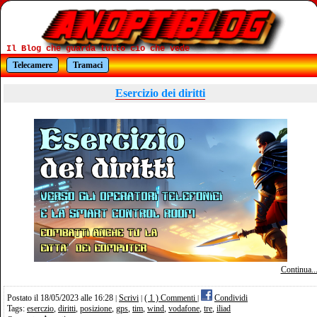
Il Blog che guarda tutto cio che vede
Telecamere
Tramaci
Esercizio dei diritti
Continua..
Postato il 18/05/2023 alle 16:28
Scrivi
( 1 ) Commenti
Condividi
|
|
|
Tags:
eserczio
,
diritti
,
posizione
,
gps
,
tim
,
wind
,
vodafone
,
tre
,
iliad