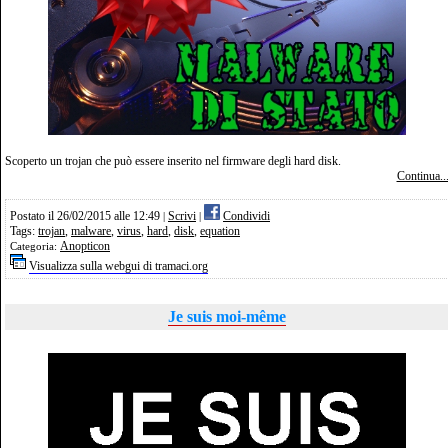
Scoperto un trojan che può essere inserito nel firmware degli hard disk.
Continua..
Postato il 26/02/2015 alle 12:49
Scrivi
Condividi
|
|
Tags:
trojan
,
malware
,
virus
,
hard
,
disk
,
equation
Anopticon
Categoria:
Visualizza sulla webgui di tramaci.org
Je suis moi-même