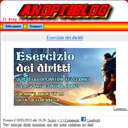
Il Blog che guarda tutto cio che vede
Telecamere
Tramaci
Esercizio dei diritti
Continua..
Postato il 18/05/2023 alle 16:28
Scrivi
( 1 ) Commenti
Condividi
|
|
|
Tags:
eserczio
,
diritti
,
posizione
,
gps
,
tim
,
wind
,
vodafone
,
tre
,
iliad