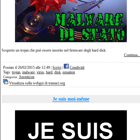
Scoperto un trojan che può essere inserito nel firmware degli hard disk.
Continua..
Postato il 26/02/2015 alle 12:49
Scrivi
Condividi
|
|
Tags:
trojan
,
malware
,
virus
,
hard
,
disk
,
equation
Anopticon
Categoria:
Visualizza sulla webgui di tramaci.org
Je suis moi-même