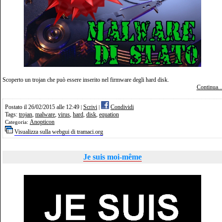
Scoperto un trojan che può essere inserito nel firmware degli hard disk.
Continua..
Postato il 26/02/2015 alle 12:49
Scrivi
Condividi
|
|
Tags:
trojan
,
malware
,
virus
,
hard
,
disk
,
equation
Anopticon
Categoria:
Visualizza sulla webgui di tramaci.org
Je suis moi-même