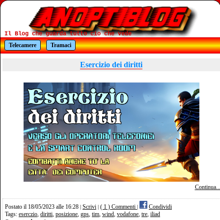
Il Blog che guarda tutto cio che vede
Telecamere
Tramaci
Esercizio dei diritti
Continua..
Postato il 18/05/2023 alle 16:28
Scrivi
( 1 ) Commenti
Condividi
|
|
|
Tags:
eserczio
,
diritti
,
posizione
,
gps
,
tim
,
wind
,
vodafone
,
tre
,
iliad