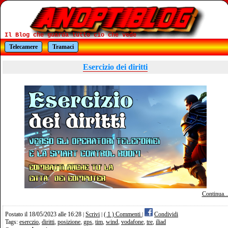
Il Blog che guarda tutto cio che vede
Telecamere
Tramaci
Esercizio dei diritti
Continua..
Postato il 18/05/2023 alle 16:28
Scrivi
( 1 ) Commenti
Condividi
|
|
|
Tags:
eserczio
,
diritti
,
posizione
,
gps
,
tim
,
wind
,
vodafone
,
tre
,
iliad