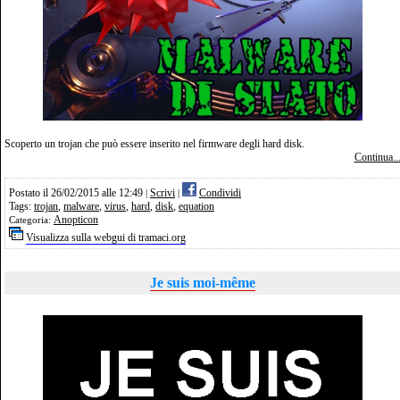
Scoperto un trojan che può essere inserito nel firmware degli hard disk.
Continua..
Postato il 26/02/2015 alle 12:49
Scrivi
Condividi
|
|
Tags:
trojan
,
malware
,
virus
,
hard
,
disk
,
equation
Anopticon
Categoria:
Visualizza sulla webgui di tramaci.org
Je suis moi-même