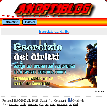
Il Blog che guarda tutto cio che vede
Telecamere
Tramaci
Esercizio dei diritti
Continua..
Postato il 18/05/2023 alle 16:28
Scrivi
( 1 ) Commenti
Condividi
|
|
|
Tags:
eserczio
,
diritti
,
posizione
,
gps
,
tim
,
wind
,
vodafone
,
tre
,
iliad