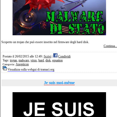
Scoperto un trojan che può essere inserito nel firmware degli hard disk.
Continua..
Postato il 26/02/2015 alle 12:49
Scrivi
Condividi
|
|
Tags:
trojan
,
malware
,
virus
,
hard
,
disk
,
equation
Anopticon
Categoria:
Visualizza sulla webgui di tramaci.org
Je suis moi-même