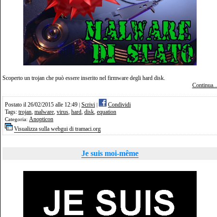
Scoperto un trojan che può essere inserito nel firmware degli hard disk.
Continua..
Postato il 26/02/2015 alle 12:49
Scrivi
Condividi
|
|
Tags:
trojan
,
malware
,
virus
,
hard
,
disk
,
equation
Anopticon
Categoria:
Visualizza sulla webgui di tramaci.org
Je suis moi-même