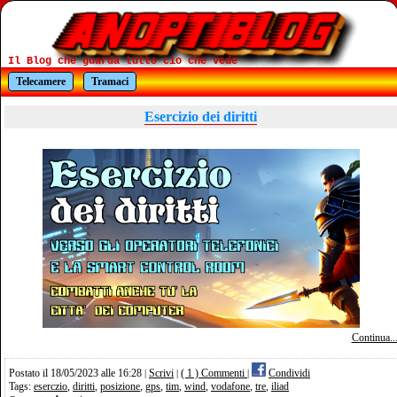
Il Blog che guarda tutto cio che vede
Telecamere
Tramaci
Esercizio dei diritti
Continua..
Postato il 18/05/2023 alle 16:28
Scrivi
( 1 ) Commenti
Condividi
|
|
|
Tags:
eserczio
,
diritti
,
posizione
,
gps
,
tim
,
wind
,
vodafone
,
tre
,
iliad