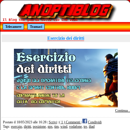
Il Blog che guarda tutto cio che vede
Telecamere
Tramaci
Esercizio dei diritti
Continua..
Postato il 18/05/2023 alle 16:28
Scrivi
( 1 ) Commenti
Condividi
|
|
|
Tags:
eserczio
,
diritti
,
posizione
,
gps
,
tim
,
wind
,
vodafone
,
tre
,
iliad