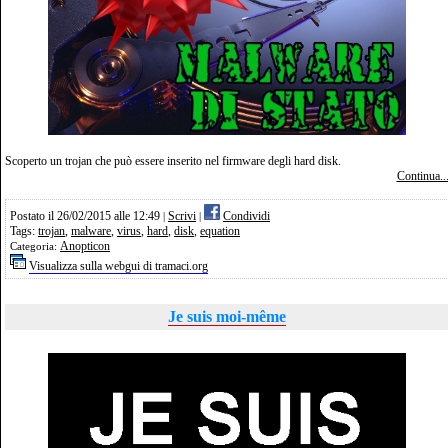
Scoperto un trojan che può essere inserito nel firmware degli hard disk.
Continua..
Postato il 26/02/2015 alle 12:49
Scrivi
Condividi
|
|
Tags:
trojan
,
malware
,
virus
,
hard
,
disk
,
equation
Anopticon
Categoria:
Visualizza sulla webgui di tramaci.org
Je suis moi-même