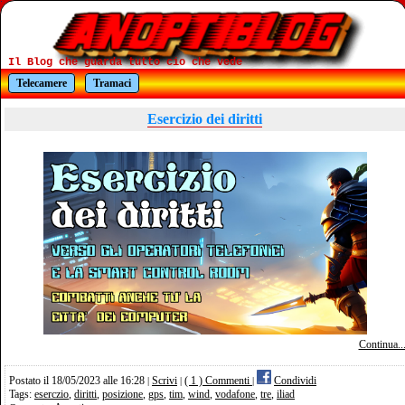
Il Blog che guarda tutto cio che vede
Telecamere
Tramaci
Esercizio dei diritti
Continua..
Postato il 18/05/2023 alle 16:28
Scrivi
( 1 ) Commenti
Condividi
|
|
|
Tags:
eserczio
,
diritti
,
posizione
,
gps
,
tim
,
wind
,
vodafone
,
tre
,
iliad