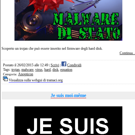
Scoperto un trojan che può essere inserito nel firmware degli hard disk.
Continua..
Postato il 26/02/2015 alle 12:49
Scrivi
Condividi
|
|
Tags:
trojan
,
malware
,
virus
,
hard
,
disk
,
equation
Anopticon
Categoria:
Visualizza sulla webgui di tramaci.org
Je suis moi-même