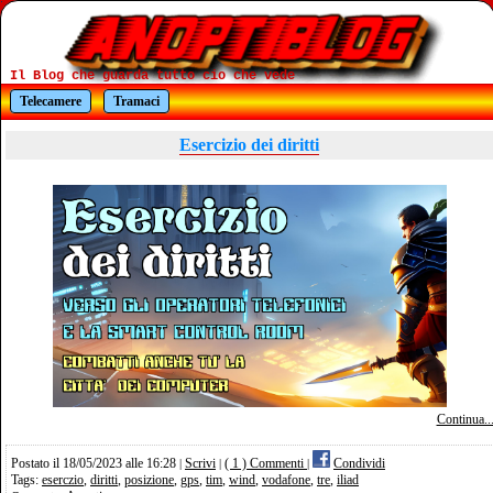
Il Blog che guarda tutto cio che vede
Telecamere
Tramaci
Esercizio dei diritti
Continua..
Postato il 18/05/2023 alle 16:28
Scrivi
( 1 ) Commenti
Condividi
|
|
|
Tags:
eserczio
,
diritti
,
posizione
,
gps
,
tim
,
wind
,
vodafone
,
tre
,
iliad