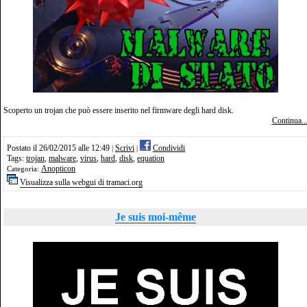
Scoperto un trojan che può essere inserito nel firmware degli hard disk.
Continua..
Postato il 26/02/2015 alle 12:49
Scrivi
Condividi
|
|
Tags:
trojan
,
malware
,
virus
,
hard
,
disk
,
equation
Anopticon
Categoria:
Visualizza sulla webgui di tramaci.org
Je suis moi-même