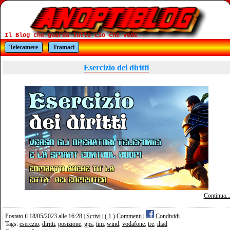
Il Blog che guarda tutto cio che vede
Telecamere
Tramaci
Esercizio dei diritti
Continua..
Postato il 18/05/2023 alle 16:28
Scrivi
( 1 ) Commenti
Condividi
|
|
|
Tags:
eserczio
,
diritti
,
posizione
,
gps
,
tim
,
wind
,
vodafone
,
tre
,
iliad