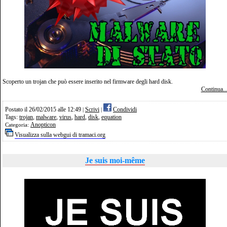
Scoperto un trojan che può essere inserito nel firmware degli hard disk.
Continua..
Postato il 26/02/2015 alle 12:49
Scrivi
Condividi
|
|
Tags:
trojan
,
malware
,
virus
,
hard
,
disk
,
equation
Anopticon
Categoria:
Visualizza sulla webgui di tramaci.org
Je suis moi-même