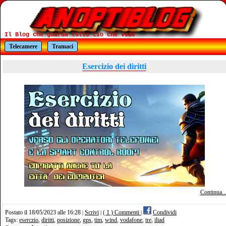
Il Blog che guarda tutto cio che vede
Telecamere
Tramaci
Esercizio dei diritti
Continua..
Postato il 18/05/2023 alle 16:28
Scrivi
( 1 ) Commenti
Condividi
|
|
|
Tags:
eserczio
,
diritti
,
posizione
,
gps
,
tim
,
wind
,
vodafone
,
tre
,
iliad