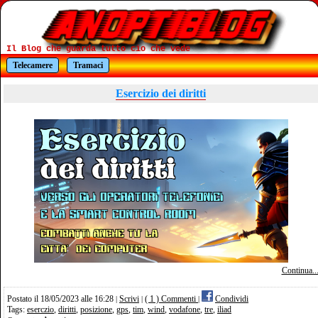
Il Blog che guarda tutto cio che vede
Telecamere
Tramaci
Esercizio dei diritti
Continua..
Postato il 18/05/2023 alle 16:28
Scrivi
( 1 ) Commenti
Condividi
|
|
|
Tags:
eserczio
,
diritti
,
posizione
,
gps
,
tim
,
wind
,
vodafone
,
tre
,
iliad