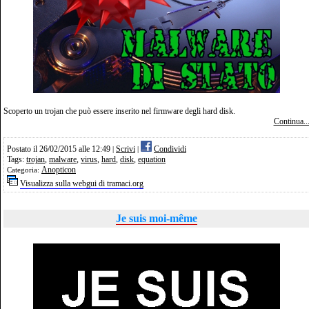
Scoperto un trojan che può essere inserito nel firmware degli hard disk.
Continua..
Postato il 26/02/2015 alle 12:49
Scrivi
Condividi
|
|
Tags:
trojan
,
malware
,
virus
,
hard
,
disk
,
equation
Anopticon
Categoria:
Visualizza sulla webgui di tramaci.org
Je suis moi-même