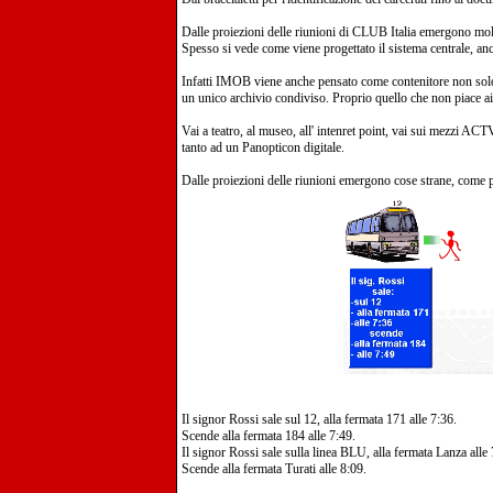
Dalle proiezioni delle riunioni di CLUB Italia emergono molti
Spesso si vede come viene progettato il sistema centrale, anch
Infatti IMOB viene anche pensato come contenitore non solo p
un unico archivio condiviso. Proprio quello che non piace ai
Vai a teatro, al museo, all' intenret point, vai sui mezzi ACTV
tanto ad un Panopticon digitale.
Dalle proiezioni delle riunioni emergono cose strane, come p
Il signor Rossi sale sul 12, alla fermata 171 alle 7:36.
Scende alla fermata 184 alle 7:49.
Il signor Rossi sale sulla linea BLU, alla fermata Lanza alle 
Scende alla fermata Turati alle 8:09.