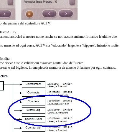
t dal palmare del controllore ACTV.
ela ed ACTV.
tamenti associati al nostro nome, anche se non acconsentiamo firmando le ultime due
to mensile ad ogni corsa, ACTV sta “educando” la gente a “bippare”. Intanto le multe
fondita:
e riceve tutte le validazioni associate a tutti i dati dell'utente.
sera, o nel biglietto, in una piccola memoria da almeno 3 fermate per ogni contratto.