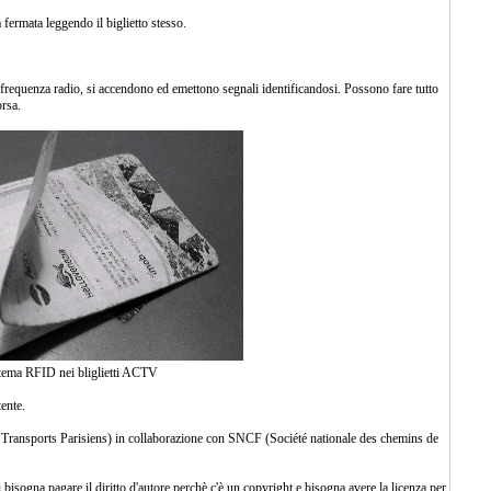
a fermata leggendo il biglietto stesso.
frequenza radio, si accendono ed emettono segnali identificandosi. Possono fare tutto
orsa.
tema RFID nei bliglietti ACTV
tente.
Transports Parisiens) in collaborazione con SNCF (Société nationale des chemins de
sogna pagare il diritto d'autore perchè c'è un copyright e bisogna avere la licenza per