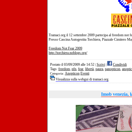
Tramaci.org il 12 settembre 2009 partecipa al freedom not fe
Presso Cascina Autogestita Torchiera, Piazzale Cimitero Ma
Freedom Not Fear 2009
http://torchiera.noblogs.org/
Postato il 03/09/2009 alle 14:52
Scrivi
Condividi
|
|
Tags:
freedom
,
nfn
,
fear
,
libertà
,
paura
,
panopticon
,
anopti
Anopticon
Eventi
Categoria:
Visualizza sulla webgui di tramaci.org
Imob venezia, l