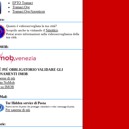
EPTO Tramaci
Tramaci.Org
Tramaci.Org/Anopticon
ico:
Quanto è videosorvegliata la tua città?
Sinottico
Scoprilo anche tu visitando il
.
Potrai avere informazioni sulla videosorveglianza della
tua città.
IMOB:
É PIÚ OBBLIGATORIO VALIDARE GLI
NAMENTI IMOB
:
perne di più
.
ato NoMob
.
à su IMOB
.
Mail:
Tor Hidden service di Posta
:
Nuovo server di posta che protegge i metadati e critta i messaggi di posta.
Per saperne di più
.
rie: