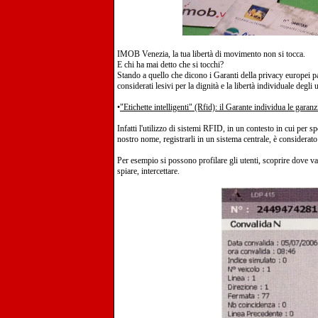
IMOB Venezia, la tua libertà di movimento non si tocca.
E chi ha mai detto che si tocchi?
Stando a quello che dicono i Garanti della privacy europei
considerati lesivi per la dignità e la libertà individuale degli u
•
"Etichette intelligenti" (Rfid): il Garante individua le garan
Infatti l'utilizzo di sistemi RFID, in un contesto in cui per s
nostro nome, registrarli in un sistema centrale, è considerato 
Per esempio si possono profilare gli utenti, scoprire dove van
spiare, intercettare.