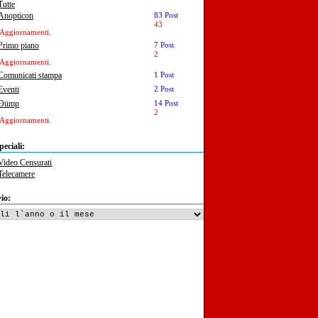
Tutte
Anopticon
83 Post
43
Aggiornamenti.
Primo piano
7 Post
2
Aggiornamenti.
Comunicati stampa
1 Post
Eventi
2 Post
Ðümp
14 Post
2
Aggiornamenti.
peciali:
Video Censurati
Telecamere
io: