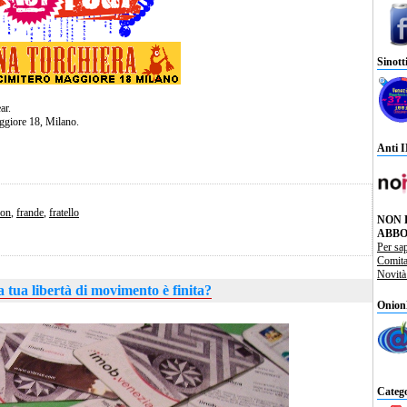
Sinott
ar.
ggiore 18, Milano.
Anti 
con
,
frande
,
fratello
NON 
ABBO
Per sa
Comit
Novit
a tua libertà di movimento è finita?
Onion
Catego