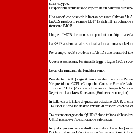
usare calypso..
Le specifiche tecniche sono coperte da un contratto di riser
Una società che possiede la licenza per usare Calypso è la AC
La ACS produce il palmare LDP415 della HP in dotazione ai c
ricaricare IMOB.
I biglietti IMOB di cartone sono prodotti con chip mifare d
La RATP assieme ad altre società ha fondato un'associazio
Per esempio: ACS Solutions e LAB ID sono membri di tale 
Questa associazione, basata sulla legge 1 luglio 1901 e succ
Le cariche principali dei fondatori sono:
Presidente: RATP (Règie Autonomes des Transports Parisi
Vicepresidente: CCFL (Companhia Carris de Ferro de Lisbo
Tesoriere: ACTV (Azienda del Consorzio Trasporti Venezia
Segretario: Landkreis Konstanzs (Bodensee Euroregion)
In italia esiste la filiale di questa associazione CLUB, si c
Tra i soci ci sono moltissime aziende di trasporti ed entità va
Tra queste emerge anche QUID (Salone italiano delle soluzio
QUID promuove l'identificazione automatica.
In quid si può arrivare addirittura a Stefano Petecchia (minist
Dai braccialetti per l'identificazione dei carcerati fino ai do