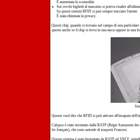
È aumentata la scomodità.
Sui vecchi biglietti al massimo si poteva risalire all'ultim
Su questi sistemi RFID si può sempre tracciare l'utente.
È stata eliminata la privacy.
Questi chip, quando si trovano nel campo di una particolare 
questo anche se il chip si trova in una tasca oppure in una b
Sis
Questo vuol dire che RFID si può attivare all'insaputa dell'u
Calypso è stato inventato dalla RATP (Régie Autonome des 
fer français), che sono aziende di trasporti Francesi.
Questo sistema è stato brevettato da RATP ed SNCF, quindi bi