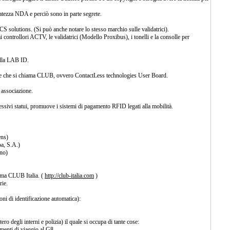
vatezza NDA e perciò sono in parte segrete.
S solutions. (Si può anche notare lo stesso marchio sulle validatrici).
ontrollori ACTV, le validatrici (Modello Proxibus), i tonelli e la consolle per
alla LAB ID.
ne che si chiama CLUB, ovvero ContactLess technologies User Board.
associazione.
essivi statui, promuove i sistemi di pagamento RFID legati alla mobilità.
ens)
a, S.A.)
no)
hiama CLUB Italia. (
http://club-italia.com
)
rie.
ni di identificazione automatica):
ero degli interni e polizia) il quale si occupa di tante cose:
cumenti di viaggio al G8.