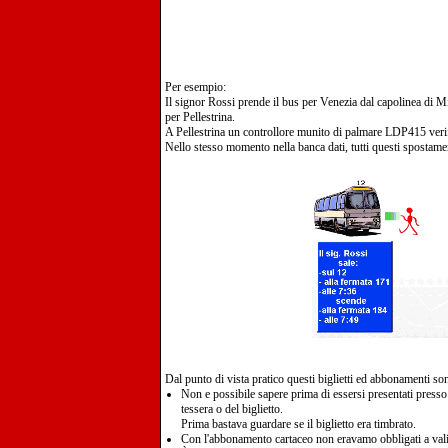
Per esempio:
Il signor Rossi prende il bus per Venezia dal capolinea di M
per Pellestrina.
A Pellestrina un controllore munito di palmare LDP415 verifi
Nello stesso momento nella banca dati, tutti questi spostament
Dal punto di vista pratico questi biglietti ed abbonamenti s
Non e possibile sapere prima di essersi presentati presso le 
tessera o del biglietto.
Prima bastava guardare se il biglietto era timbrato.
Con l'abbonamento cartaceo non eravamo obbligati a valid