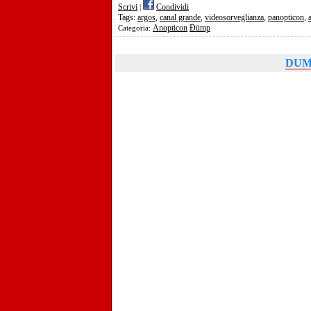
Scrivi
Condividi
|
Tags:
argos
,
canal grande
,
videosorveglianza
,
panopticon
,
Anopticon
Ðümp
Categoria:
DUMP