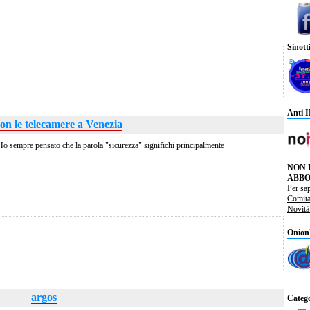
Sinott
Anti 
on le telecamere a Venezia
o sempre pensato che la parola "sicurezza" significhi principalmente
NON 
ABBO
Per sa
Comit
Novit
Onion
argos
Catego