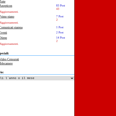
Tutte
Anopticon
83 Post
43
Aggiornamenti.
Primo piano
7 Post
2
Aggiornamenti.
Comunicati stampa
1 Post
Eventi
2 Post
Ðümp
14 Post
2
Aggiornamenti.
peciali:
Video Censurati
Telecamere
io: