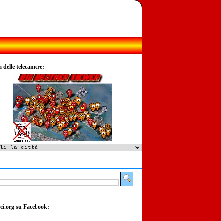
delle telecamere:
:
ci.org su Facebook: