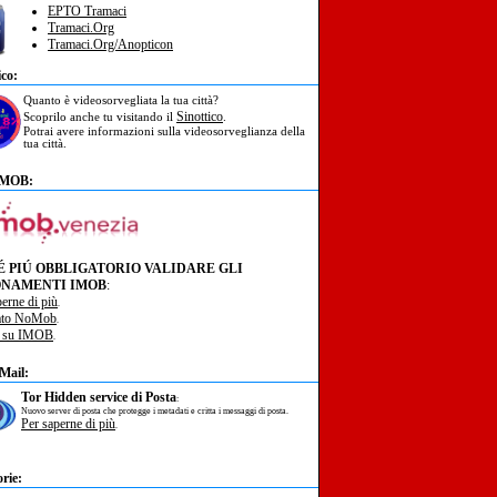
EPTO Tramaci
Tramaci.Org
Tramaci.Org/Anopticon
ico:
Quanto è videosorvegliata la tua città?
Sinottico
Scoprilo anche tu visitando il
.
Potrai avere informazioni sulla videosorveglianza della
tua città.
IMOB:
É PIÚ OBBLIGATORIO VALIDARE GLI
NAMENTI IMOB
:
perne di più
.
ato NoMob
.
à su IMOB
.
Mail:
Tor Hidden service di Posta
:
Nuovo server di posta che protegge i metadati e critta i messaggi di posta.
Per saperne di più
.
rie: