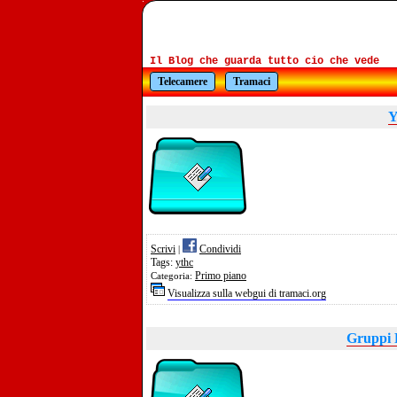
Il Blog che guarda tutto cio che vede
Telecamere
Tramaci
Y
Scrivi
Condividi
|
Tags:
ythc
Primo piano
Categoria:
Visualizza sulla webgui di tramaci.org
Gruppi 