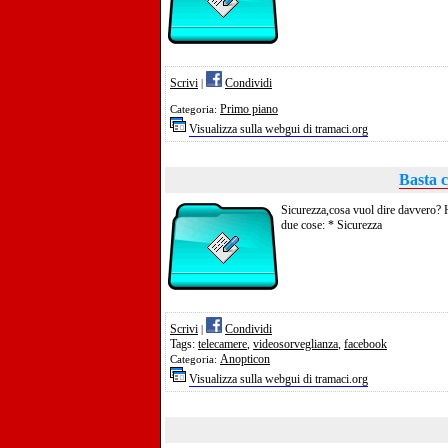
Scrivi
Condividi
|
Primo piano
Categoria:
Visualizza sulla webgui di tramaci.org
Basta c
Sicurezza,cosa vuol dire davvero? H
due cose: * Sicurezza
Scrivi
Condividi
|
Tags:
telecamere
,
videosorveglianza
,
facebook
Anopticon
Categoria:
Visualizza sulla webgui di tramaci.org