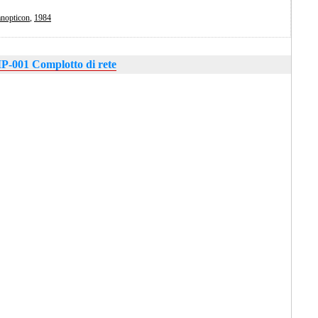
anopticon
,
1984
-001 Complotto di rete