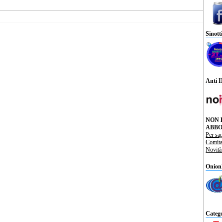
Sinott
Anti 
NON 
ABBO
Per sa
Comit
Novit
Onion
Catego