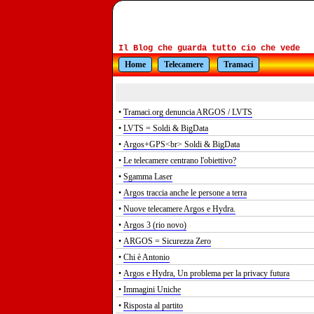
Il Blog che guarda tutto cio che vede
Home
Telecamere
Tramaci
•
Tramaci.org denuncia ARGOS / LVTS
•
LVTS = Soldi & BigData
•
Argos+GPS<br> Soldi & BigData
•
Le telecamere centrano l'obiettivo?
•
Sgamma Laser
•
Argos traccia anche le persone a terra
•
Nuove telecamere Argos e Hydra.
•
Argos 3 (rio novo)
•
ARGOS = Sicurezza Zero
•
Chi è Antonio
•
Argos e Hydra, Un problema per la privacy futura
•
Immagini Uniche
•
Risposta al partito