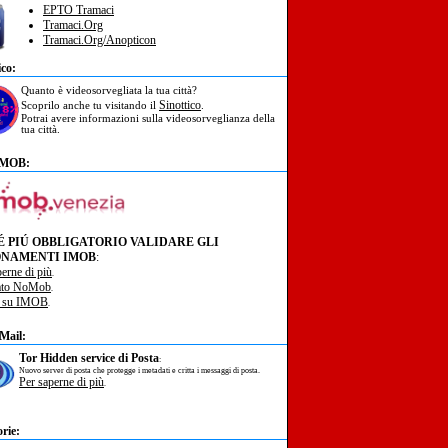
EPTO Tramaci
Tramaci.Org
Tramaci.Org/Anopticon
ico:
Quanto è videosorvegliata la tua città?
Sinottico
Scoprilo anche tu visitando il
.
Potrai avere informazioni sulla videosorveglianza della
tua città.
IMOB:
É PIÚ OBBLIGATORIO VALIDARE GLI
NAMENTI IMOB
:
perne di più
.
ato NoMob
.
à su IMOB
.
Mail:
Tor Hidden service di Posta
:
Nuovo server di posta che protegge i metadati e critta i messaggi di posta.
Per saperne di più
.
rie: