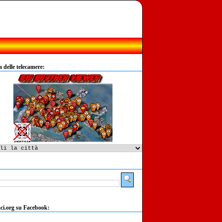
delle telecamere:
:
ci.org su Facebook: