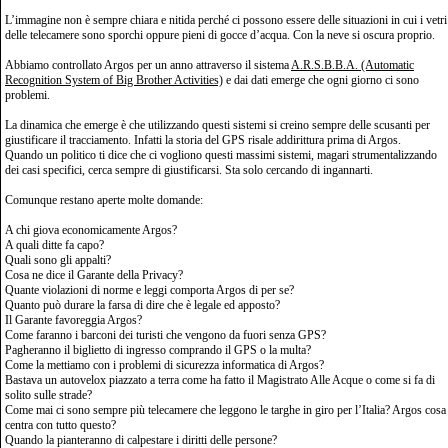
L’immagine non è sempre chiara e nitida perché ci possono essere delle situazioni in cui i vetri
delle telecamere sono sporchi oppure pieni di gocce d’acqua. Con la neve si oscura proprio.
Abbiamo controllato Argos per un anno attraverso il sistema
A.R.S.B.B.A. (Automatic
Recognition System of Big Brother Activities)
e dai dati emerge che ogni giorno ci sono
problemi.
La dinamica che emerge è che utilizzando questi sistemi si creino sempre delle scusanti per
giustificare il tracciamento. Infatti la storia del GPS risale addirittura prima di Argos.
Quando un politico ti dice che ci vogliono questi massimi sistemi, magari strumentalizzando
dei casi specifici, cerca sempre di giustificarsi. Sta solo cercando di ingannarti.
Comunque restano aperte molte domande:
A chi giova economicamente Argos?
A quali ditte fa capo?
Quali sono gli appalti?
Cosa ne dice il Garante della Privacy?
Quante violazioni di norme e leggi comporta Argos di per se?
Quanto può durare la farsa di dire che è legale ed apposto?
Il Garante favoreggia Argos?
Come faranno i barconi dei turisti che vengono da fuori senza GPS?
Pagheranno il biglietto di ingresso comprando il GPS o la multa?
Come la mettiamo con i problemi di sicurezza informatica di Argos?
Bastava un autovelox piazzato a terra come ha fatto il Magistrato Alle Acque o come si fa di
solito sulle strade?
Come mai ci sono sempre più telecamere che leggono le targhe in giro per l’Italia? Argos cosa
centra con tutto questo?
Quando la pianteranno di calpestare i diritti delle persone?