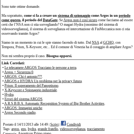
Sono tutte ottime domande.
Ma soprattutto,
come si fa a creare un
sistema di spionaggio
come Argos in un
periodo
come questo
, il periodo del
DataGate
.
Se
Argos non è così sicuro
come facciamo ad essere
certi che l’NSA non ci stia sorvegliando? O magari Hydra (ononimo del sistema di
videosorveglianza), il sistema di sorveglianza ed intercettazione di FinMeccanica non ci stia
osservando tramite Argos?
Siamo in un momento in cui le spie stanno facendo di tutto. Dal
NSA
al
GCHQ
, con
Tempora, Prism, X-Keysore, etc... Ed il comune di Venezia ha il coraggio di ampliare Argos?
Non mi sembra proprio il caso.
Bisogna opporsi.
Link Correlati:
•
Le telecamere ARGOS Tracciano le persone a terra
.
•
Argos = Sicurezza 0
.
•
ARGOS: Chi è antonio???
.
•
ARGOS e HYDRA Un problema per la privacy futura
.
•
Prism: Il superamento del Panoptismo
.
•
X-Keyscore e Spionaggio industriale
.
•
Hydra
.
•
Errori del sistema ARGOS
.
•
A.R.S.B.B.A. Automatic Recognition System of Big Brother Activities
.
•
ARGOS: Immagini uniche
.
•
Argos Secondo stadio
.
Postato il 14/11/2013 alle 14:49
Scrivi
Condividi
|
|
Tags:
argos
,
gps
,
hydra
,
grande fratello
,
videosorveglianza
,
tracciamento
Anopticon
Primo piano
Categoria: