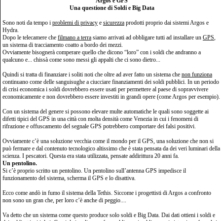
Argos e GPS
Una questione di Soldi e Big Data
Sono noti da tempo i
problemi di privacy
e
sicurezza
prodotti proprio dai sistemi Argos e
Hydra.
Dopo le telecamere che
filmano a terra
siamo arrivati ad obbligare tutti ad installare un
GPS
,
un sistema di tracciamento coatto a bordo dei mezzi.
Ovviamente bisognerà comperare quello che dicono “loro” con i soldi che andranno a
qualcuno e... chissà come sono messi gli appalti che ci sono dietro...
Quindi si tratta di finanziare i soliti noti che oltre ad aver fatto un sistema che
non funziona
continuano come delle sanguisughe a ciucciare finanziamenti dei soldi pubblici. In un periodo
di crisi economica i soldi dovrebbero essere usati per permettere al paese di sopravvivere
economicamente e non dovrebbero essere investiti in grandi opere (come Argos per esempio).
Con un sistema del genere si possono elevare multe automatiche le quali sono soggette ai
difetti tipici del GPS in una città con molta densità come Venezia in cui i fenomeni di
rifrazione e offuscamento del segnale GPS potrebbero comportare dei falsi positivi.
Ovviamente c’è una soluzione vecchia come il mondo per il GPS, una soluzione che non si
può fermare e dal contenuto tecnologico altissimo che è stata pensata da dei veri luminari della
scienza. I pescatori. Questa era stata utilizzata, pensate addirittura 20 anni fa.
Un pentolino.
Si c’è proprio scritto un pentolino. Un pentolino sull’antenna GPS impedisce il
funzionamento del sistema, scherma il GPS e lo disattiva.
Ecco come andò in fumo il sistema della Tethis. Siccome i progettisti di Argos a confronto
non sono un gran che, per loro c’è anche di peggio....
Va detto che un sistema come questo produce solo soldi e Big Data. Dai dati ottieni i soldi e