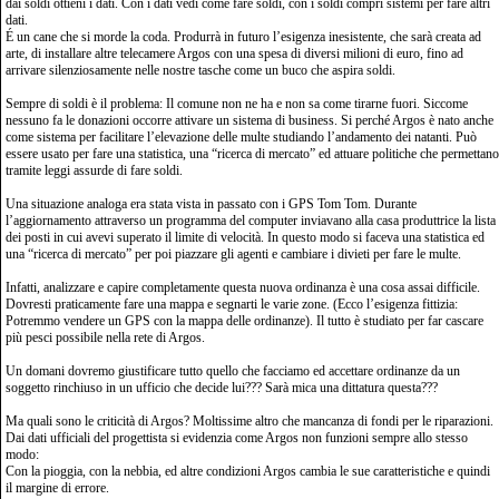
dai soldi ottieni i dati. Con i dati vedi come fare soldi, con i soldi compri sistemi per fare altri
dati.
É un cane che si morde la coda. Produrrà in futuro l’esigenza inesistente, che sarà creata ad
arte, di installare altre telecamere Argos con una spesa di diversi milioni di euro, fino ad
arrivare silenziosamente nelle nostre tasche come un buco che aspira soldi.
Sempre di soldi è il problema: Il comune non ne ha e non sa come tirarne fuori. Siccome
nessuno fa le donazioni occorre attivare un sistema di business. Si perché Argos è nato anche
come sistema per facilitare l’elevazione delle multe studiando l’andamento dei natanti. Può
essere usato per fare una statistica, una “ricerca di mercato” ed attuare politiche che permettano
tramite leggi assurde di fare soldi.
Una situazione analoga era stata vista in passato con i GPS Tom Tom. Durante
l’aggiornamento attraverso un programma del computer inviavano alla casa produttrice la lista
dei posti in cui avevi superato il limite di velocità. In questo modo si faceva una statistica ed
una “ricerca di mercato” per poi piazzare gli agenti e cambiare i divieti per fare le multe.
Infatti, analizzare e capire completamente questa nuova ordinanza è una cosa assai difficile.
Dovresti praticamente fare una mappa e segnarti le varie zone. (Ecco l’esigenza fittizia:
Potremmo vendere un GPS con la mappa delle ordinanze). Il tutto è studiato per far cascare
più pesci possibile nella rete di Argos.
Un domani dovremo giustificare tutto quello che facciamo ed accettare ordinanze da un
soggetto rinchiuso in un ufficio che decide lui??? Sarà mica una dittatura questa???
Ma quali sono le criticità di Argos? Moltissime altro che mancanza di fondi per le riparazioni.
Dai dati ufficiali del progettista si evidenzia come Argos non funzioni sempre allo stesso
modo:
Con la pioggia, con la nebbia, ed altre condizioni Argos cambia le sue caratteristiche e quindi
il margine di errore.