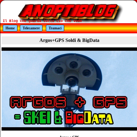
Il Blog che guarda tutto cio che vede
Home
Telecamere
Tramaci
Argos+GPS Soldi & BigData