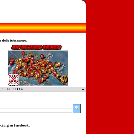
delle telecamere:
:
ci.org su Facebook: