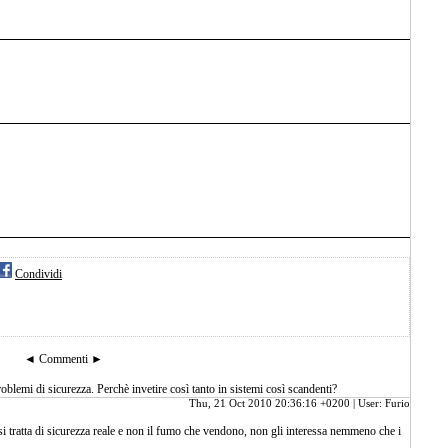
Condividi
◄ Commenti ►
oblemi di sicurezza. Perchè invetire così tanto in sistemi così scandenti?
Thu, 21 Oct 2010 20:36:16 +0200 | User: Furio
 tratta di sicurezza reale e non il fumo che vendono, non gli interessa nemmeno che i