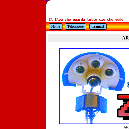
Il Blog che guarda tutto cio che vede
Home
Telecamere
Tramaci
ARG
ARG