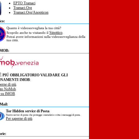
EPTO Tramaci
Tramaci.Org
Tramaci.Org/Anopticon
ico:
Quanto è videosorvegliata la tua città?
Sinottico
Scoprilo anche tu visitando il
.
Potrai avere informazioni sulla videosorveglianza della
tua città.
IMOB:
É PIÚ OBBLIGATORIO VALIDARE GLI
NAMENTI IMOB
:
perne di più
.
ato NoMob
.
à su IMOB
.
Mail:
Tor Hidden service di Posta
:
Nuovo server di posta che protegge i metadati e critta i messaggi di posta.
Per saperne di più
.
rie: