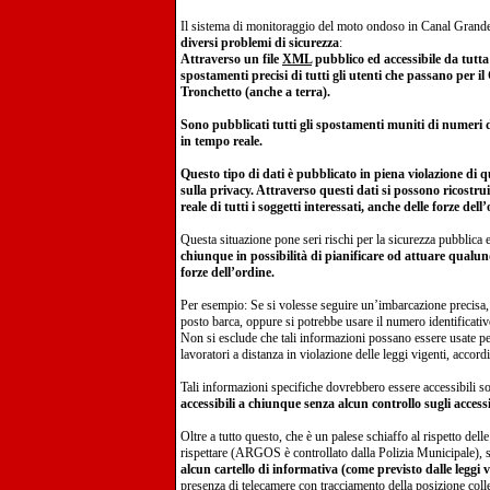
Il sistema di monitoraggio del moto ondoso in Canal Grande
diversi problemi di sicurezza
:
Attraverso un file
XML
pubblico ed accessibile da tutta 
spostamenti precisi di tutti gli utenti che passano per i
Tronchetto (anche a terra).
Sono pubblicati tutti gli spostamenti muniti di numeri 
in tempo reale.
Questo tipo di dati è pubblicato in piena violazione di q
sulla privacy. Attraverso questi dati si possono ricostruir
reale di tutti i soggetti interessati, anche delle forze dell
Questa situazione pone seri rischi per la sicurezza pubblica 
chiunque in possibilità di pianificare od attuare qualun
forze dell’ordine.
Per esempio: Se si volesse seguire un’imbarcazione precisa, 
posto barca, oppure si potrebbe usare il numero identificati
Non si esclude che tali informazioni possano essere usate pe
lavoratori a distanza in violazione delle leggi vigenti, accordi 
Tali informazioni specifiche dovrebbero essere accessibili s
accessibili a chiunque senza alcun controllo sugli accessi
Oltre a tutto questo, che è un palese schiaffo al rispetto delle
rispettare (ARGOS è controllato dalla Polizia Municipale), 
alcun cartello di informativa (come previsto dalle leggi v
presenza di telecamere con tracciamento della posizione colle