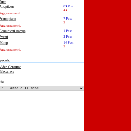
Tutte
Anopticon
83 Post
43
Aggiornamenti.
Primo piano
7 Post
2
Aggiornamenti.
Comunicati stampa
1 Post
Eventi
2 Post
Ðümp
14 Post
2
Aggiornamenti.
peciali:
Video Censurati
Telecamere
io: