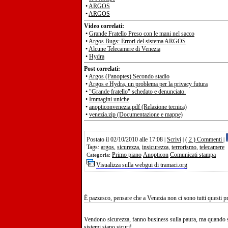
•
ARGOS
•
ARGOS
Video correlati:
•
Grande Fratello Preso con le mani nel sacco
•
Argos Bugs: Errori del sistema ARGOS
•
Alcune Telecamere di Venezia
•
Hydra
Post correlati:
•
Argos (Panoptes) Secondo stadio
•
Argos e Hydra, un problema per la privacy futura
•
"Grande fratello" schedato e denunciato.
•
Immagini uniche
•
anopticonvenezia.pdf (Relazione tecnica)
•
venezia.zip (Documentazione e mappe)
Postato il 02/10/2010 alle 17:08
Scrivi
( 2 ) Commenti
|
|
|
Tags:
argos
,
sicurezza
,
insicurezza
,
terrorismo
,
telecamere
Primo piano
Anopticon
Comunicati stampa
Categoria:
Visualizza sulla webgui di tramaci.org
É pazzesco, pensare che a Venezia non ci sono tutti questi pr
Vendono sicurezza, fanno business sulla paura, ma quando si
sistemi siano sicuri!