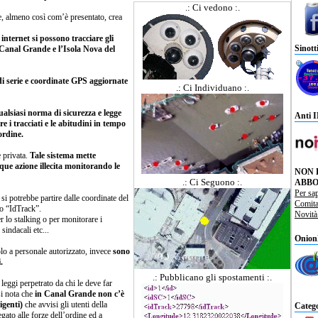
.: Ci vedono :.
, almeno così com’è presentato, crea
internet si possono tracciare gli
Sinott
l Canal Grande e l’Isola Nova del
di serie e coordinate GPS aggiornate
.: Ci Individuano :.
ualsiasi norma di sicurezza e legge
Anti 
e i tracciati e le abitudini in tempo
’ordine.
e privata.
Tale sistema mette
que azione illecita monitorando le
NON 
.: Ci Seguono :.
ABBO
Per sa
si potrebbe partire dalle coordinate del
Comit
vo “IdTrack”.
Novit
r lo stalking o per monitorare i
sindacali etc...
Onion
olo a personale autorizzato, invece
sono
.
.: Pubblicano gli spostamenti :.
 leggi perpetrato da chi le deve far
si nota che
in Canal Grande non c’è
igenti)
che avvisi gli utenti della
Catego
gato alle forze dell’ordine ed a