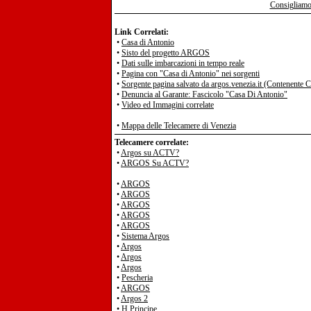
Consigliamo 
Link Correlati:
•
Casa di Antonio
•
Sisto del progetto ARGOS
•
Dati sulle imbarcazioni in tempo reale
•
Pagina con "Casa di Antonio" nei sorgenti
•
Sorgente pagina salvato da argos.venezia.it (Contenente 
•
Denuncia al Garante: Fascicolo "Casa Di Antonio"
•
Video ed Immagini correlate
•
Mappa delle Telecamere di Venezia
Telecamere correlate:
•
Argos su ACTV?
•
ARGOS Su ACTV?
•
ARGOS
•
ARGOS
•
ARGOS
•
ARGOS
•
ARGOS
•
Sistema Argos
•
Argos
•
Argos
•
Argos
•
Pescheria
•
ARGOS
•
Argos 2
•
H Principe