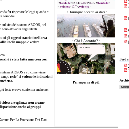
enda far rispettare le leggi quando si
.: Chiunque accede ai dati :.
i fa comodo?
che sul sito del sistema ARGOS, nel
 sono attivabili dagli utenti.
tti gli oggetti tracciati nell’area
.: Chi è Antonio? :.
 pallini nella mappa e vedere
Roma.
perchè è stata fatta una cosa così
Feed s
sul sistema ARGOS e su come viene
 tempo reale”
si vedono le indicazioni
Archiv
onchetto.
Per saperne di più
più forte e trova conferma anche nei
di videosorveglianza non creano
disposizione anche ai gruppi
.
Garante Per La Protezione Dei Dati