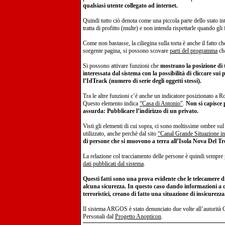
qualsiasi utente collegato ad internet.
Quindi tutto ciò denota come una piccola parte dello stato int
tratta di profitto (multe) e non intenda rispettarle quando gl
Come non bastasse, la ciliegina sulla torta è anche il fatto 
sorgente pagina, si possono scovare
parti del programma
che
Si possono attivare funzioni che
mostrano la posizione di tu
interessata dal sistema con la possibilità di cliccare sui
l’IdTrack (numero di serie degli oggetti stessi).
Tra le altre funzioni c’è anche un indicatore posizionato a 
Questo elemento indica
“Casa di Antonio”
.
Non si capisce 
assurda: Pubblicare l’indirizzo di un privato.
Visti gli elementi di cui sopra, ci sono moltissime ombre 
utilizzato, anche perchè dal sito
“Canal Grande Situazione in
di persone che si muovono a terra all’Isola Nova Del Tr
La relazione col tracciamento delle persone è quindi sempre 
dati pubblicati dal sistema
.
Questi fatti sono una prova evidente che le telecamere 
alcuna sicurezza. In questo caso dando informazioni a 
terroristici, creano di fatto una situazione di insicurezza
Il sistema ARGOS è stato denunciato due volte all’autorità 
Personali dal
Progetto Anopticon
.