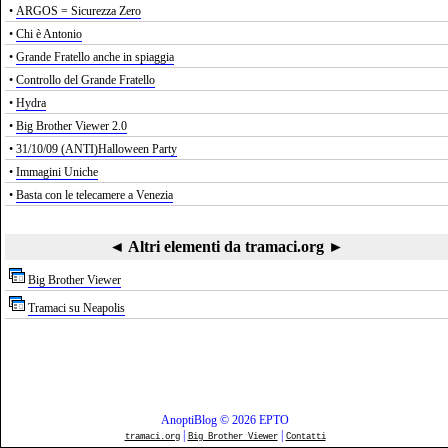
•
ARGOS = Sicurezza Zero
•
Chi è Antonio
•
Grande Fratello anche in spiaggia
•
Controllo del Grande Fratello
•
Hydra
•
Big Brother Viewer 2.0
•
31/10/09 (ANTI)Halloween Party
•
Immagini Uniche
•
Basta con le telecamere a Venezia
◄ Altri elementi da tramaci.org ►
Big Brother Viewer
Tramaci su Neapolis
AnoptiBlog © 2026 EPTO
|
|
tramaci.org
Big Brother Viewer
Contatti