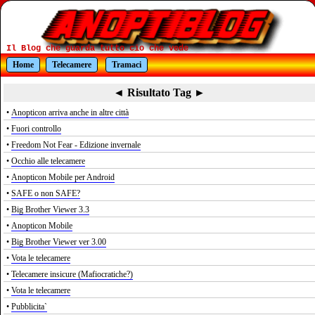
Il Blog che guarda tutto cio che vede
Home
Telecamere
Tramaci
◄ Risultato Tag ►
•
Anopticon arriva anche in altre città
•
Fuori controllo
•
Freedom Not Fear - Edizione invernale
•
Occhio alle telecamere
•
Anopticon Mobile per Android
•
SAFE o non SAFE?
•
Big Brother Viewer 3.3
•
Anopticon Mobile
•
Big Brother Viewer ver 3.00
•
Vota le telecamere
•
Telecamere insicure (Mafiocratiche?)
•
Vota le telecamere
•
Pubblicita`