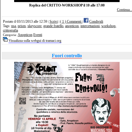
Replica del CRITTO-WORKSHOP il 10 alle 17:00
Continua..
Postato il 03/11/2013 alle 12:59
Scrivi
( 1 ) Commenti
Condividi
|
|
|
Tags:
nsa
,
prism
,
xkeyscore
,
grande fratello
,
anopticon
,
intercettazioni
,
workshop
,
crittografia
Anopticon
Eventi
Categoria:
Visualizza sulla webgui di tramaci.org
Fuori controllo