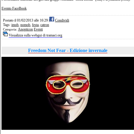
Evento FaceBook
Postato il 01/02/2013 alle 16:29
Condividi
|
Tags:
imob
,
nomob
,
festa
,
catron
Anopticon
Eventi
Categoria:
Visualizza sulla webgui di tramaci.org
Freedom Not Fear - Edizione invernale