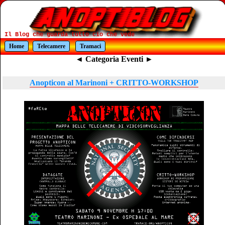
Il Blog che guarda tutto cio che vede
Home
Telecamere
Tramaci
◄ Categoria Eventi ►
Anopticon al Marinoni + CRITTO-WORKSHOP