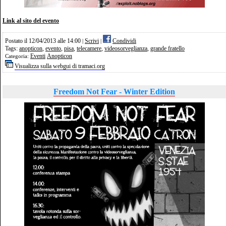
Link al sito del evento
Postato il 12/04/2013 alle 14:00
Scrivi
Condividi
|
|
Tags:
anopticon
,
evento
,
pisa
,
telecamere
,
videosorveglianza
,
grande fratello
Eventi
Anopticon
Categoria:
Visualizza sulla webgui di tramaci.org
Freedom Not Fear - Winter Edition