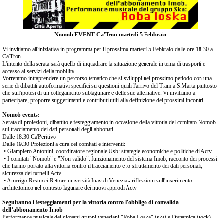
Nomob EVENT Ca'Tron martedì 5 Febbraio
Vi invitiamo all'iniziativa in programma per il prossimo martedì 5 Febbraio dalle ore 18.30 a
Ca'Tron.
L'intento della serata sarà quello di inquadrare la situazione generale in tema di trasporti e
accesso ai servizi della mobilità.
Vorremmo intraprendere un percorso tematico che si sviluppi nel prossimo periodo con una
serie di dibattiti autoformativi specifici su questioni quali l'arrivo del Tram a S.Marta piuttosto
che sull'ipotesi di un collegamento sublagunare e delle sue alternative. Vi invitiamo a
partecipare, proporre suggerimenti e contributi utili alla definizione dei prossimi incontri.
Nomob events:
Serata di proiezioni, dibattito e festeggiamento in occasione della vittoria del comitato Nomob
sul tracciamento dei dati personali degli abbonati.
Dalle 18.30 Ca'Peritivo
Dalle 19.30 Proiezioni a cura dei comitati e interventi:
• Giampiero Antonini, coordinatore regionale Usb: strategie economiche e politiche di Actv
• I comitati "Nomob" e "Non valido": funzionamento del sistema Imob, racconto dei processi
che hanno portato alla vittoria contro il tracciamento e lo sfruttamento dei dati personali,
sicurezza dei tornelli Actv.
• Amerigo Restucci Rettore università Iuav di Venezia - riflessioni sull'inserimento
architettonico nel contesto lagunare dei nuovi approdi Actv
Seguiranno i festeggiamenti per la vittoria contro l’obbligo di convalida
dell’abbonamento Imob
Performance musicale dei giovani gruppi veneziani "Roba Loska" (ska) e Dynamica (rock).