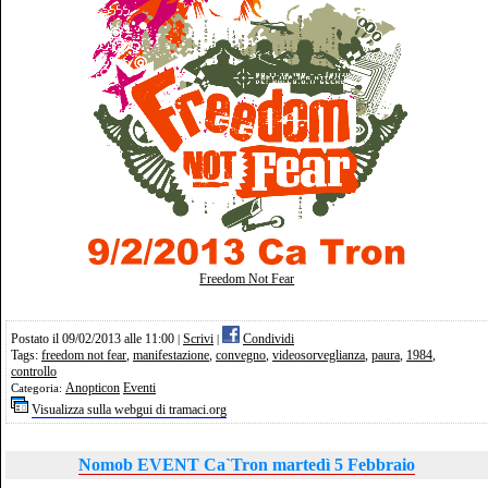
Freedom Not Fear
Postato il 09/02/2013 alle 11:00
Scrivi
Condividi
|
|
Tags:
freedom not fear
,
manifestazione
,
convegno
,
videosorveglianza
,
paura
,
1984
,
controllo
Anopticon
Eventi
Categoria:
Visualizza sulla webgui di tramaci.org
Nomob EVENT Ca`Tron martedì 5 Febbraio