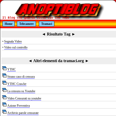
Il Blog che guarda tutto cio che vede
Home
Telecamere
Tramaci
◄ Risultato Tag ►
•
Segnala Video
•
Video sul controllo
◄ Altri elementi da tramaci.org ►
YTHC
Strano caso di censura
YTHC Crawler
La censura su Youtube
Video Censurati su youtube
Azione Preventiva
Archivio parole censurate