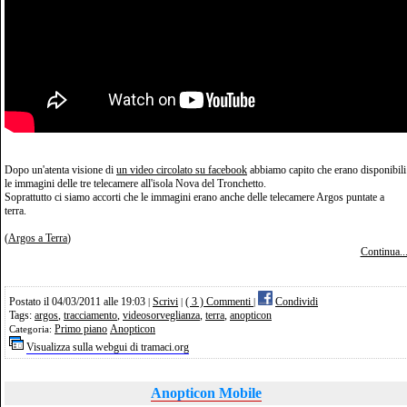
Dopo un'atenta visione di
un video circolato su facebook
abbiamo capito che erano disponibili
le immagini delle tre telecamere all'isola Nova del Tronchetto.
Soprattutto ci siamo accorti che le immagini erano anche delle telecamere Argos puntate a
terra.
(
Argos a Terra
)
Continua..
Postato il 04/03/2011 alle 19:03
Scrivi
( 3 ) Commenti
Condividi
|
|
|
Tags:
argos
,
tracciamento
,
videosorveglianza
,
terra
,
anopticon
Primo piano
Anopticon
Categoria:
Visualizza sulla webgui di tramaci.org
Anopticon Mobile