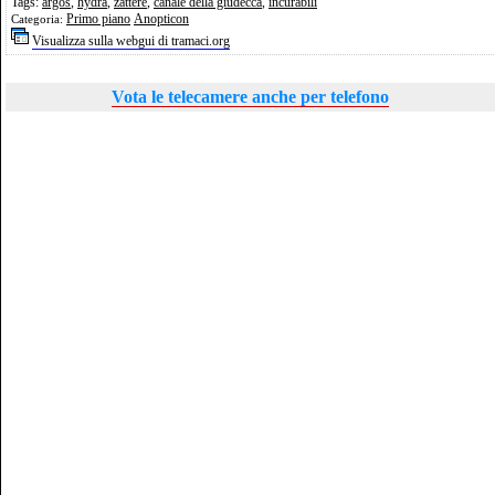
Tags:
argos
,
hydra
,
zattere
,
canale della giudecca
,
incurabili
Primo piano
Anopticon
Categoria:
Visualizza sulla webgui di tramaci.org
Vota le telecamere anche per telefono