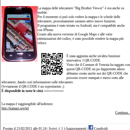
La mappa delle telecamere "Big Brother Viewer" è ora anche su
mobile.
Per il momento si può solo vedere la mappa e le schede delle
telecamere, prossimamente saranno attive nuove funzioni.
Il programma è stato testato su Android, ma è compatibile anche
con IPhone.
Grazie alla nuova versione di Google Maps e alle varie
ottimizzazioni del codice, è stato possibile rendere la mappa più
veloce.
É stata aggiunta anche un'altra funzione
innovativa: I QR-CODE.
Visto che il Comune di Venezia ha taggato con
questi QR-CODE un po dappertutto allora
abbiamo creato anche noi dei QR-CODE che
possono essere stampati e messi sotto alle
telecamere, dando così informazioni sulle telecamere.
Ovviamente il QR-CODE è un esperimento ;)
É disponibile in tutte le città
solo a Venezia
La mappa è raggiungibile all'indirizzo:
http://tramaci.org/tel
Continua..
Postato il 21/02/2011 alle 01:24
Scrivi
( 1 ) Aggiornamenti
Condividi
|
|
|