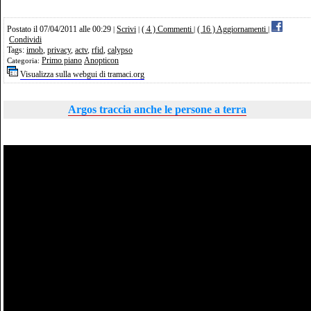
Postato il 07/04/2011 alle 00:29
Scrivi
( 4 ) Commenti
( 16 ) Aggiornamenti
|
|
|
|
Condividi
Tags:
imob
,
privacy
,
actv
,
rfid
,
calypso
Primo piano
Anopticon
Categoria:
Visualizza sulla webgui di tramaci.org
Argos traccia anche le persone a terra