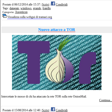
Postato il 06/12/2014 alle 15:37
Scrivi
Condividi
|
|
Tags:
datagate
,
windows
,
grande
,
fratello
Anopticon
Categoria:
Visualizza sulla webgui di tramaci.org
Nuovo attacco a TOR
Intercettate le mosse di chi ha attaccato la rete TOR sulla rete OnionMail.
Continua..
Postato il 15/08/2014 alle 12:40
Scrivi
Condividi
|
|