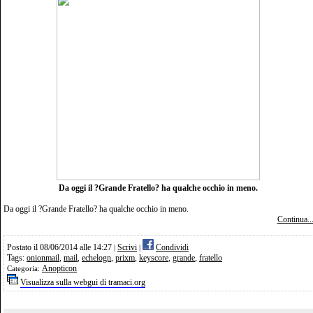
Da oggi il ?Grande Fratello? ha qualche occhio in meno.
Da oggi il ?Grande Fratello? ha qualche occhio in meno.
Continua..
Postato il 08/06/2014 alle 14:27
Scrivi
Condividi
|
|
Tags:
onionmail
,
mail
,
echelogn
,
prixm
,
keyscore
,
grande
,
fratello
Anopticon
Categoria:
Visualizza sulla webgui di tramaci.org