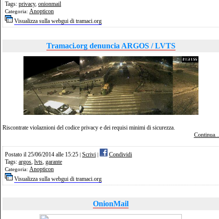
Tags:
privacy
,
onionmail
Anopticon
Categoria:
Visualizza sulla webgui di tramaci.org
Tramaci.org denuncia ARGOS / LVTS
Riscontrate violaznioni del codice privacy e dei requisi minimi di sicurezza.
Continua..
Postato il 25/06/2014 alle 15:25
Scrivi
Condividi
|
|
Tags:
argos
,
lvts
,
garante
Anopticon
Categoria:
Visualizza sulla webgui di tramaci.org
OnionMail