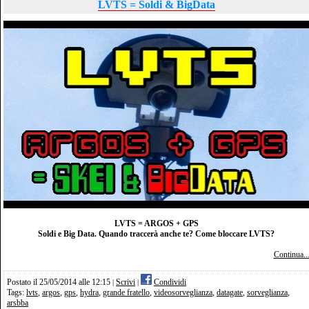
LVTS = Soldi & BigData
LVTS = ARGOS + GPS
Soldi e Big Data. Quando traccerà anche te? Come bloccare LVTS?
Continua..
Postato il 25/05/2014 alle 12:15
Scrivi
Condividi
|
|
Tags:
lvts
,
argos
,
gps
,
hydra
,
grande fratello
,
videosorveglianza
,
datagate
,
sorveglianza
,
arsbba