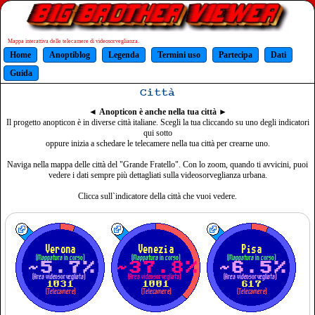
Mappa interattiva delle telecamere di videosorveglianza.
Home
Anoptiblog
Legenda
Termini uso
Partecipa
Dati
Guida
Città
◄
Anopticon è anche nella tua città
►
Il progetto anopticon è in diverse città italiane. Scegli la tua cliccando su uno degli indicatori
qui sotto
oppure inizia a schedare le telecamere nella tua città per crearne uno.
Naviga nella mappa delle città del "Grande Fratello". Con lo zoom, quando ti avvicini, puoi
vedere i dati sempre più dettagliati sulla videosorveglianza urbana.
Clicca sull`indicatore della città che vuoi vedere.