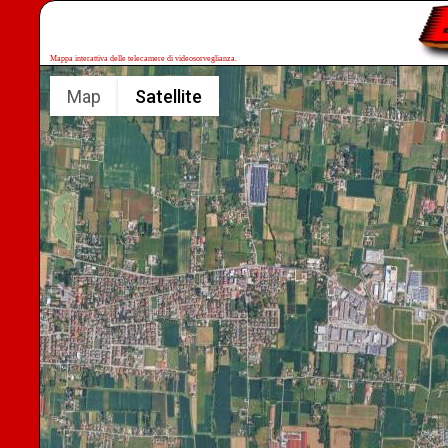
Mappa interattiva delle telecamere di videosorveglianza.
Map
Satellite