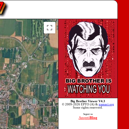
Big Brother Viewer V4.3
© 2009-2026 EPTO (A) &
tramaci.org
Some rights reserverd.
Seguici su
Anopti
Blog