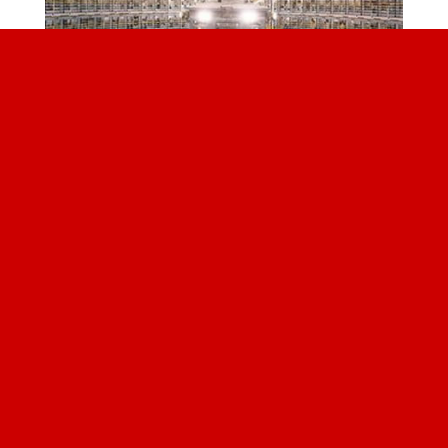
Infatti anche le intercettazioni telefoniche sono raddoppiate.
Ma si commettono più reati, oppure il filtro reato / non reato ha "le maglie un po troppo
larghe"?
Tolto dalle nostre menti tutto ciò che farebbe scattare il campanello d'allarme, sarà facile
installare telecamere ed altri mezzi per intercettare chiunque.
Non è il tipo di sorveglianza che ci potrebbe essere per esempio dentro ad una banca, dentro
ad un negozio, o magari dentro una gioielleria a preoccuparmi, ma quella che si trova per la
strada.
Spesso oltre alle telecamere della polizia che seguono i criteri della polizia, ci sono delle
telecamere inspiegabili, senza informativa, cioè in evidente stato di violazione, sono nascoste.
Ci sono e basta!
Di chi sono?
Non ci si può opporre al trattamento (art.7 d.Lg 196/2003) perchè non sai che sei