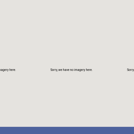
magery here.
Sorry, we have no imagery here.
Sorry