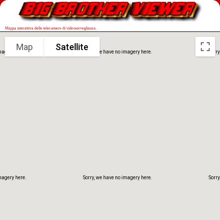
Mappa interattiva delle telecamere di videosorveglianza.
Map
Satellite
magery here.
Sorry, we have no imagery here.
Sorry
magery here.
Sorry, we have no imagery here.
Sorry