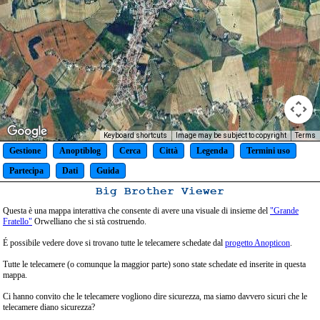
Keyboard shortcuts
Image may be subject to copyright
Terms
Gestione
Anoptiblog
Cerca
Città
Legenda
Termini uso
Partecipa
Dati
Guida
Big Brother Viewer
Questa è una mappa interattiva che consente di avere una visuale di insieme del
"Grande
Fratello"
Orwelliano che si stà costruendo.
É possibile vedere dove si trovano tutte le telecamere schedate dal
progetto Anopticon
.
Tutte le telecamere (o comunque la maggior parte) sono state schedate ed inserite in questa
mappa.
Ci hanno convito che le telecamere vogliono dire sicurezza, ma siamo davvero sicuri che le
telecamere diano sicurezza?