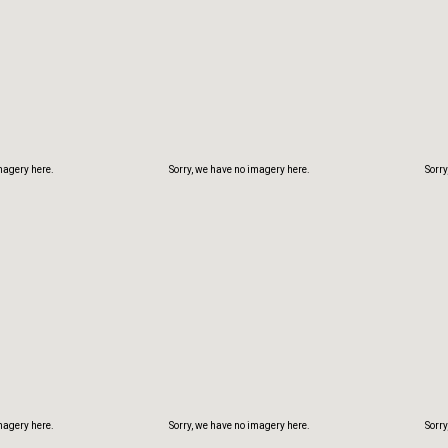
magery here.
Sorry, we have no imagery here.
Sorry
magery here.
Sorry, we have no imagery here.
Sorry