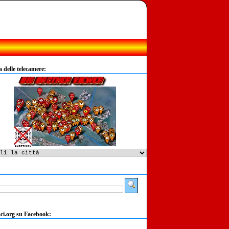
delle telecamere:
:
ci.org su Facebook: