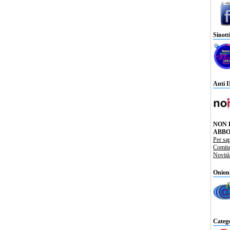
Sinott
Anti 
NON 
ABBO
Per sa
Comit
Novit
Onion
Catego