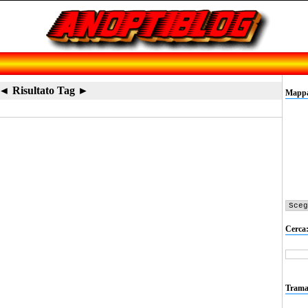
◄ Risultato Tag ►
Mappa 
Cerca
Trama