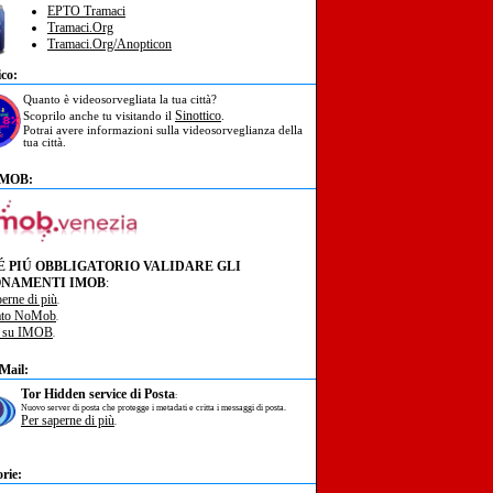
EPTO Tramaci
Tramaci.Org
Tramaci.Org/Anopticon
ico:
Quanto è videosorvegliata la tua città?
Sinottico
Scoprilo anche tu visitando il
.
Potrai avere informazioni sulla videosorveglianza della
tua città.
IMOB:
É PIÚ OBBLIGATORIO VALIDARE GLI
NAMENTI IMOB
:
perne di più
.
ato NoMob
.
à su IMOB
.
Mail:
Tor Hidden service di Posta
:
Nuovo server di posta che protegge i metadati e critta i messaggi di posta.
Per saperne di più
.
rie: