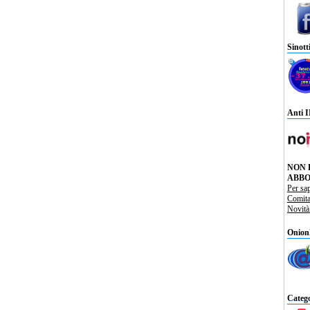
Sinott
Anti 
NON 
ABBO
Per sa
Comit
Novit
Onion
Catego