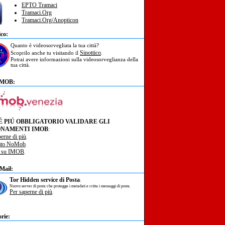
EPTO Tramaci
Tramaci.Org
Tramaci.Org/Anopticon
ico:
Quanto è videosorvegliata la tua città?
Sinottico
Scoprilo anche tu visitando il
.
Potrai avere informazioni sulla videosorveglianza della
tua città.
IMOB:
É PIÚ OBBLIGATORIO VALIDARE GLI
NAMENTI IMOB
:
perne di più
.
ato NoMob
.
à su IMOB
.
Mail:
Tor Hidden service di Posta
:
Nuovo server di posta che protegge i metadati e critta i messaggi di posta.
Per saperne di più
.
rie: