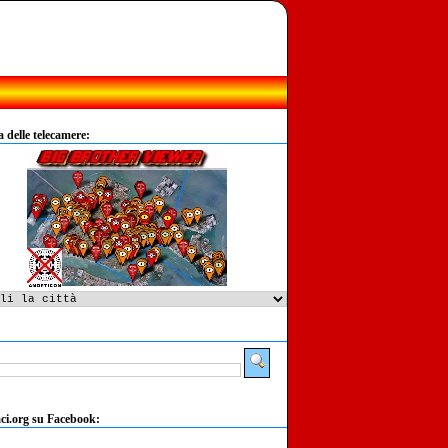
delle telecamere:
:
ci.org su Facebook: