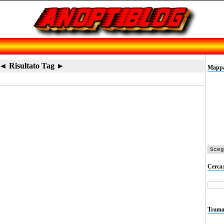
◄ Risultato Tag ►
Mappa 
Cerca
Trama