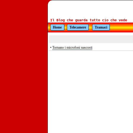
Il Blog che guarda tutto cio che vede
Home
Telecamere
Tramaci
•
Tornano i microfoni nascosti